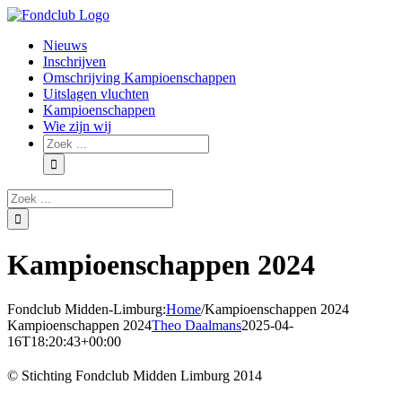
Skip
to
Nieuws
content
Inschrijven
Omschrijving Kampioenschappen
Uitslagen vluchten
Kampioenschappen
Wie zijn wij
Zoeken
naar:
Zoeken
naar:
Kampioenschappen 2024
Fondclub Midden-Limburg:
Home
/
Kampioenschappen 2024
Kampioenschappen 2024
Theo Daalmans
2025-04-
16T18:20:43+00:00
© Stichting Fondclub Midden Limburg 2014